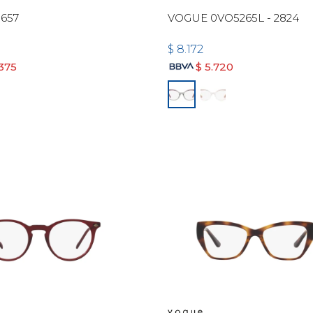
657
VOGUE 0VO5265L - 2824
$
8.172
.375
$
5.720