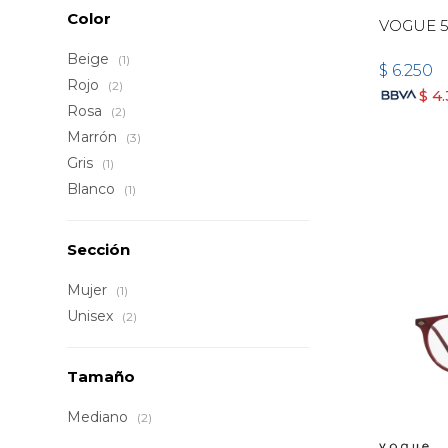
Color
VOGUE 5
Beige
(1)
$
6.250
Rojo
(2)
$
4
Rosa
(2)
Marrón
(3)
Gris
(1)
Blanco
(1)
Sección
Mujer
(1)
Unisex
(2)
Tamaño
Mediano
(2)