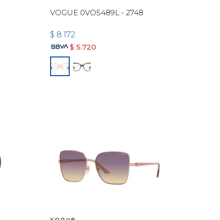
VOGUE 0VO5489L - 2748
$
8.172
$
5.720