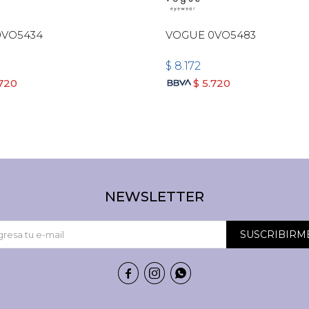
0VO5434
VOGUE 0VO5483
$
8.172
.720
$
5.720
NEWSLETTER
SUSCRIBIRM


