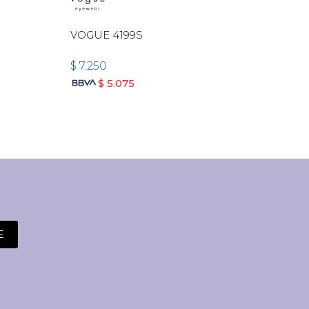
VOGUE 4199S
$
7.250
$
5.075
E