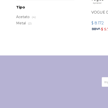
Tipo
VOGUE 
Acetato
(4)
$
8.172
Metal
(2)
$
5