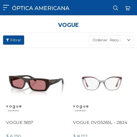

VOGUE
Recomendados
VOGUE 5657
VOGUE 0VO5265L - 2824
$
6.250
$
8.172