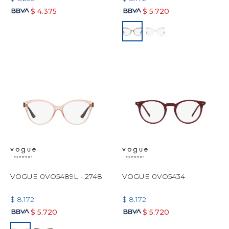
$
4.375
$
5.720
VOGUE 0VO5489L - 2748
VOGUE 0VO5434
$
8.172
$
8.172
$
5.720
$
5.720