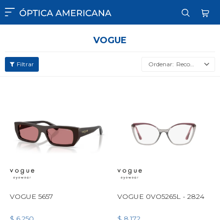

VOGUE
Recomendados
VOGUE 5657
VOGUE 0VO5265L - 2824
$
6.250
$
8.172