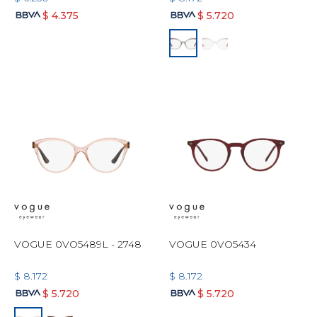
$
4.375
$
5.720
VOGUE 0VO5489L - 2748
VOGUE 0VO5434
$
8.172
$
8.172
$
5.720
$
5.720