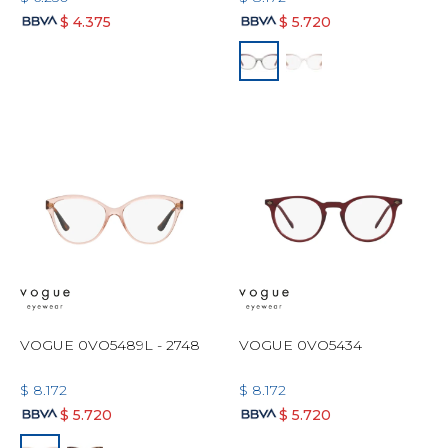
$
4.375
$
5.720
VOGUE 0VO5489L - 2748
VOGUE 0VO5434
$
8.172
$
8.172
$
5.720
$
5.720