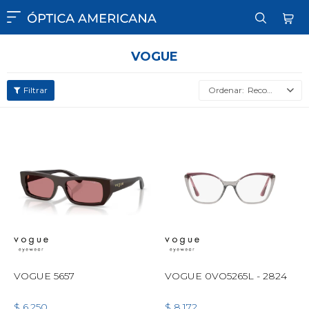

VOGUE
Recomendados
VOGUE 5657
VOGUE 0VO5265L - 2824
$
6.250
$
8.172