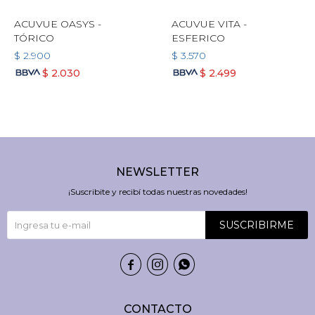
ACUVUE OASYS -
ACUVUE VITA -
TÓRICO
ESFERICO
$
2.900
$
3.570
$
2.030
$
2.499
NEWSLETTER
¡Suscribite y recibí todas nuestras novedades!
SUSCRIBIRME



CONTACTO