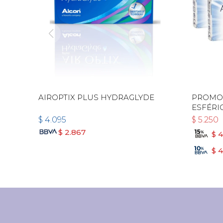
AIROPTIX PLUS HYDRAGLYDE
PROMO 
ESFÉRI
ARLYT!
$
4.095
$
5.250
$
2.867
$
4
$
4