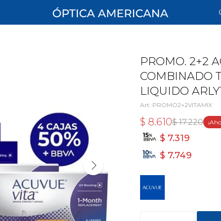
PROMO. 2+2 A
COMBINADO TO
LIQUIDO ARLY
PROMO2+2VITAMIX
$
8.610
$
17.220
$
7.319
$
7.749