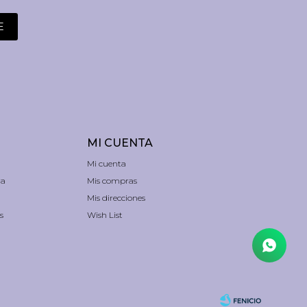
E
MI CUENTA
Mi cuenta
ra
Mis compras
Mis direcciones
s
Wish List