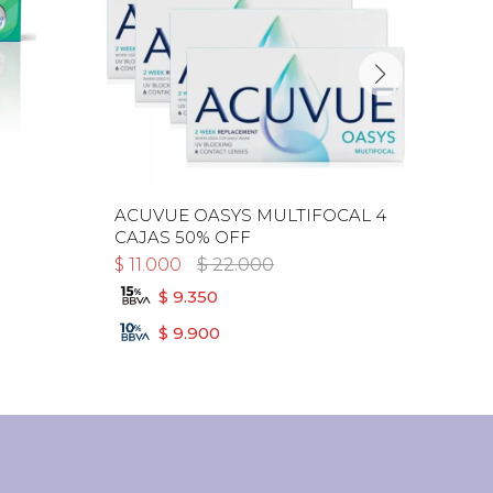
ACUVUE OASYS MULTIFOCAL 4
BIOF
CAJAS 50% OFF
$
11.000
$
22.000
$
12
$
9.350
$
9.900