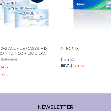
2+2 ACUVUE OASYS MIX
AIROPTIX
CO Y TORICO + LIQUIDO
$
10.500
$
5.460
$
3.822
.463
.725
NEWSLETTER