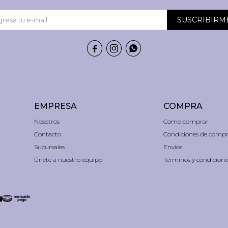
SUSCRIBIRM



EMPRESA
COMPRA
Nosotros
Como comprar
Contacto
Condiciones de comp
Sucursales
Envíos
Únete a nuestro equipo
Términos y condicione