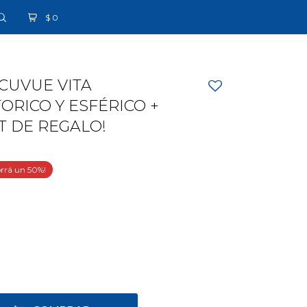
$
0
CUVUE VITA
RICO Y ESFÉRICO +
T DE REGALO!
50