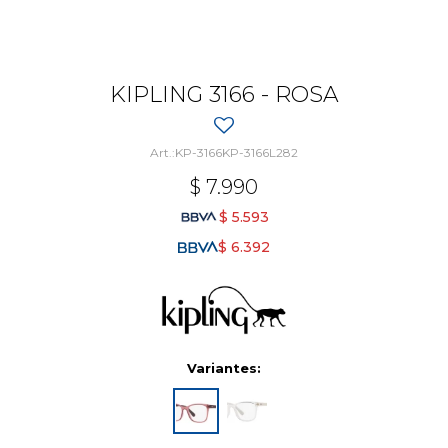
KIPLING 3166 - ROSA
KP-3166KP-3166L282
$
7.990
$
5.593
$
6.392
Variantes: