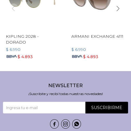
KIPLING 2028 -
ARMANI EXCHANGE 4111
DORADO
$
6.990
$
6.990
$
4.893
$
4.893
NEWSLETTER
¡Suscribite y recibí todas nuestras novedades!
SUSCRIBIRME


