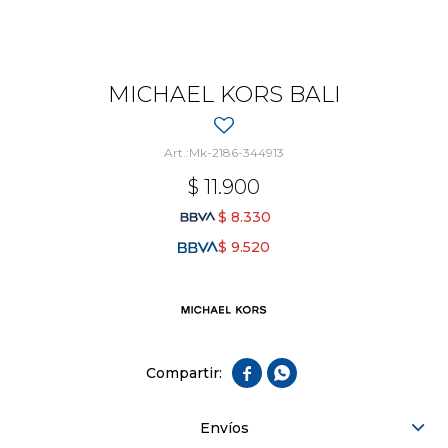
MICHAEL KORS BALI
Mk-2186-344913
$
11.900
$
8.330
$
9.520


Envíos