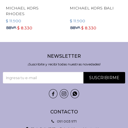
MICHAEL KORS
MICHAEL KORS BALI
RHODES
$
11.900
$
11.900
$
8.330
$
8.330
NEWSLETTER
¡Suscribite y recibí todas nuestras novedades!
SUSCRIBIRME



CONTACTO
091 003 971