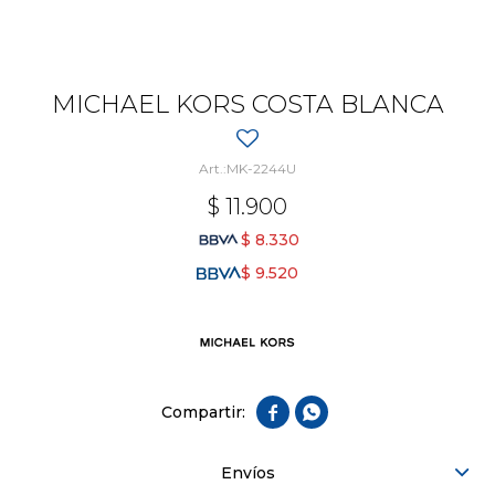
MICHAEL KORS COSTA BLANCA
MK-2244U
$
11.900
$
8.330
$
9.520


Envíos