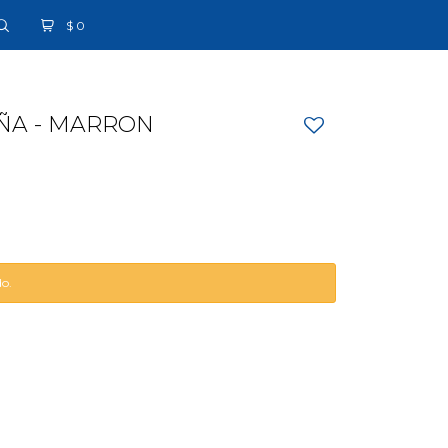
$
0
ÑA - MARRON
do.