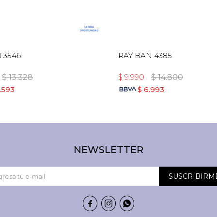
 3546
RAY BAN 4385
$
13.328
$
9.990
$
14.800
.593
$
6.993
NEWSLETTER
SUSCRIBIRM


