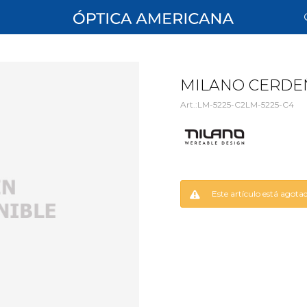
MILANO CERDE
LM-5225-C2LM-5225-C4
Este artículo está agota