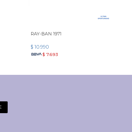
RAY-BAN 1971
MICH
$
10.990
$
12
$
7.693
E