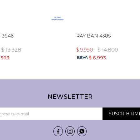
 3546
RAY BAN 4385
$
13.328
$
9.990
$
14.800
.593
$
6.993
NEWSLETTER
SUSCRIBIRM


