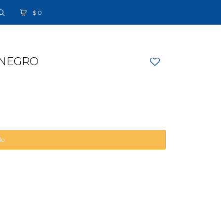
$
0
 NEGRO
do.