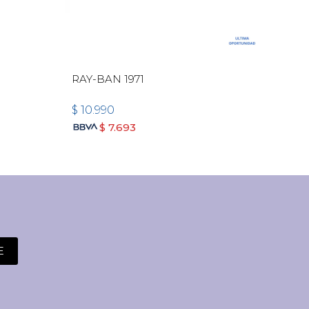
RAY-BAN 1971
MICH
$
10.990
$
12
$
7.693
E