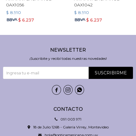
0AX1056
0AX1042
$
8.910
$
8.910
$
6.237
$
6.237
NEWSLETTER
¡Suscribite y recibí todas nuestras novedades!
SUSCRIBIRME



CONTACTO
091 003 971
18 de Julio 1268 - Galería Virrey, Montevideo
hola@opticamericana.com.uy