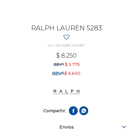
RALPH LAUREN 5283
RA-5283-500187
$
8.250
$
5.775
$
6.600


Envíos