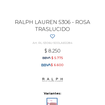
RALPH LAUREN 5306 - ROSA
TRASLUCIDO
RL-5306U-500LA612284
$
8.250
$
5.775
$
6.600
Variantes: