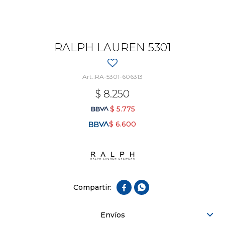
RALPH LAUREN 5301
RA-5301-606313
$
8.250
$
5.775
$
6.600


Envíos