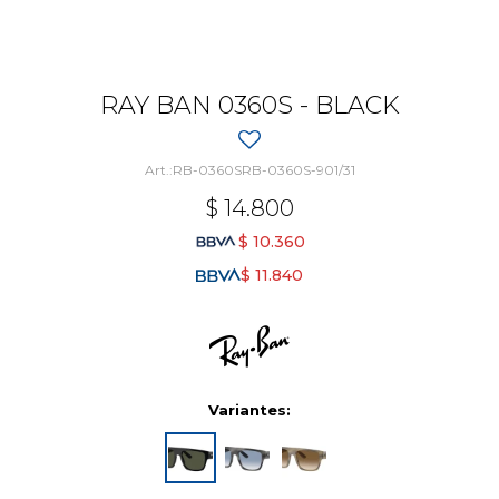
RAY BAN 0360S - BLACK
RB-0360SRB-0360S-901/31
$
14.800
$
10.360
$
11.840
Variantes: