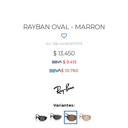
RAYBAN OVAL - MARRON
RB-4441D677973
$
13.450
$
9.415
$
10.760
Variantes: