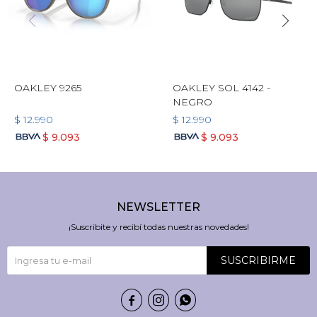
OAKLEY 9265
OAKLEY SOL 4142 -
NEGRO
$
12.990
$
12.990
$
9.093
$
9.093
NEWSLETTER
¡Suscribite y recibí todas nuestras novedades!
SUSCRIBIRME


