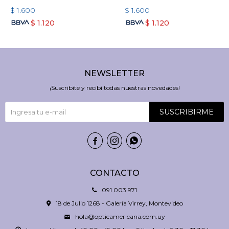
$
1.600
$
1.600
$
1.120
$
1.120
NEWSLETTER
¡Suscribite y recibí todas nuestras novedades!
SUSCRIBIRME



CONTACTO
091 003 971
18 de Julio 1268 - Galería Virrey, Montevideo
hola@opticamericana.com.uy