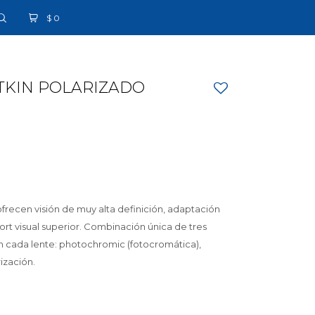
$
0
ITKIN POLARIZADO
frecen visión de muy alta definición, adaptación
fort visual superior. Combinación única de tres
n cada lente: photochromic (fotocromática),
ización.