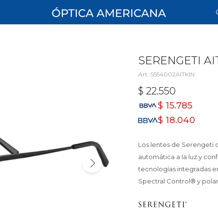
SERENGETI A
S554002AITKIN
$
22.550
$
15.785
$
18.040
Los lentes de Serengeti o
automática a la luz y con
tecnologías integradas e
Spectral Control® y polar