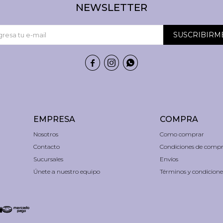
NEWSLETTER
SUSCRIBIRM



EMPRESA
COMPRA
Nosotros
Como comprar
Contacto
Condiciones de comp
Sucursales
Envíos
Únete a nuestro equipo
Términos y condicione