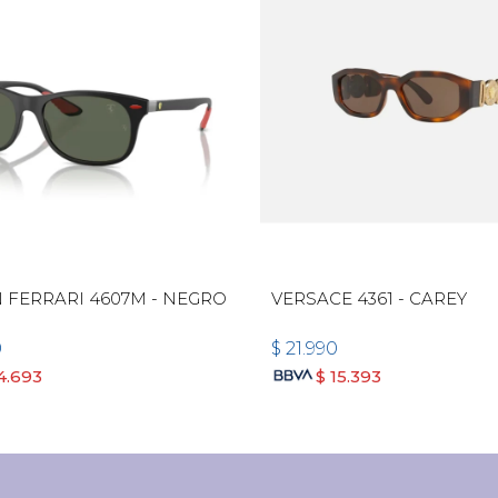
 FERRARI 4607M - NEGRO
VERSACE 4361 - CAREY
0
$
21.990
4.693
$
15.393