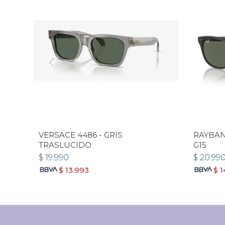
VERSACE 4486 - GRIS
RAYBAN
TRASLUCIDO
G15
$
19.990
$
20.99
$
13.993
$
1