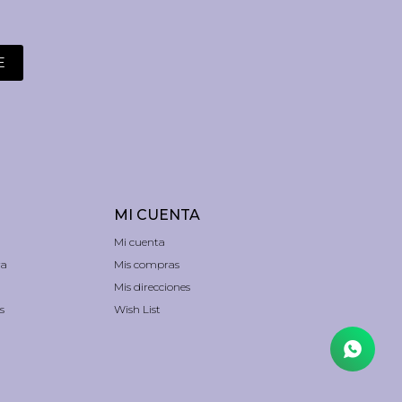
E
MI CUENTA
Mi cuenta
ra
Mis compras
Mis direcciones
s
Wish List