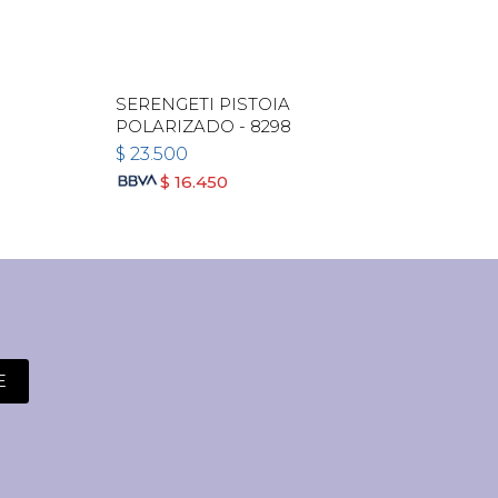
SERENGETI PISTOIA
VERS
POLARIZADO - 8298
$
23.500
$
23
$
16.450
E