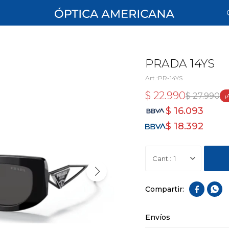
PRADA 14YS
PR-14YS
$
22.990
$
27.990
$
16.093
$
18.392
1


Envíos