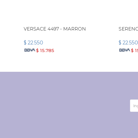
VERSACE 4497 - MARRON
SERENG
$
22.550
$
22.550
$
15.785
$
1