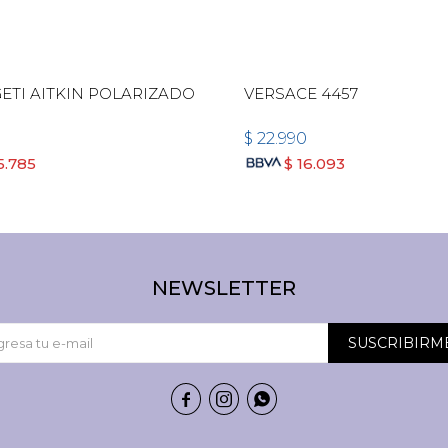
ETI AITKIN POLARIZADO
VERSACE 4457
$
22.990
5.785
$
16.093
NEWSLETTER
SUSCRIBIRM


