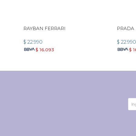
RAYBAN FERRARI
PRADA 
$
22.990
$
22.990
$
16.093
$
1