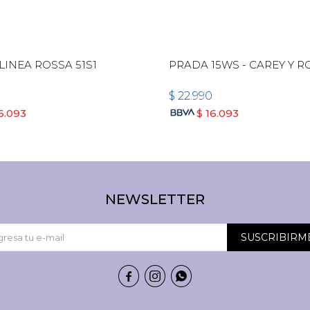
LINEA ROSSA 51S1
PRADA 15WS - CAREY Y R
$
22.990
6.093
$
16.093
NEWSLETTER
SUSCRIBIRM


