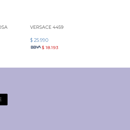
OSA
VERSACE 4459
PRA
$
25.990
$
26
$
18.193
E