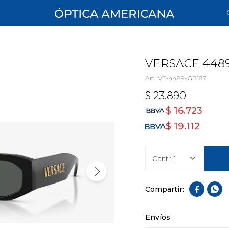
VERSACE 448
VE-4489-GB187
$
23.890
$
16.723
$
19.112
1


Envíos