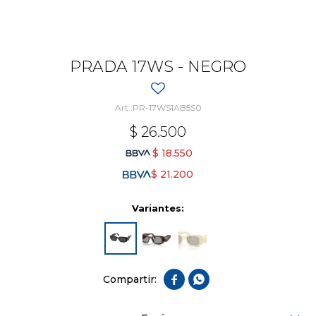
PRADA 17WS - NEGRO
PR-17WS1AB5S0
$
26.500
$
18.550
$
21.200
Variantes:

