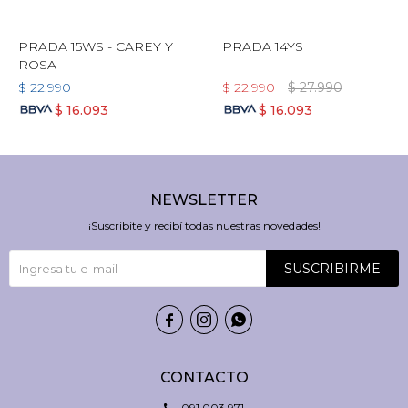
PRADA 15WS - CAREY Y
PRADA 14YS
ROSA
$
22.990
$
22.990
$
27.990
$
16.093
$
16.093
NEWSLETTER
¡Suscribite y recibí todas nuestras novedades!
SUSCRIBIRME



CONTACTO
091 003 971