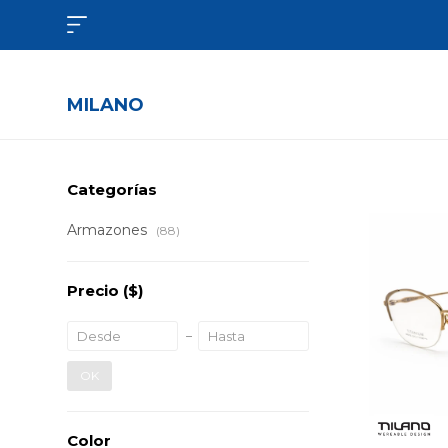

MILANO
Categorías
Armazones
(88)
Precio
($)
OK
Color