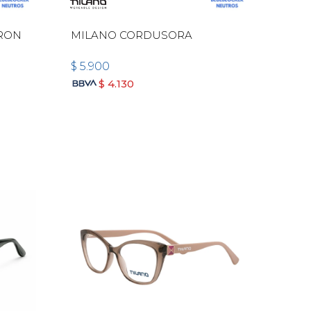
RRON
MILANO CORDUSORA
$
5.900
$
4.130