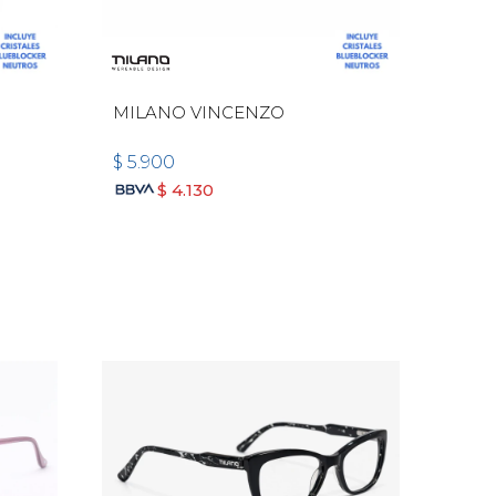
MILANO VINCENZO
$
5.900
$
4.130