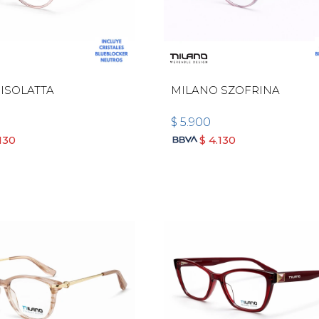
ISOLATTA
MILANO SZOFRINA
$
5.900
130
$
4.130