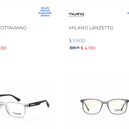
 OTTAVIANO
MILANO LANZETTO
$
5.900
130
$
4.130