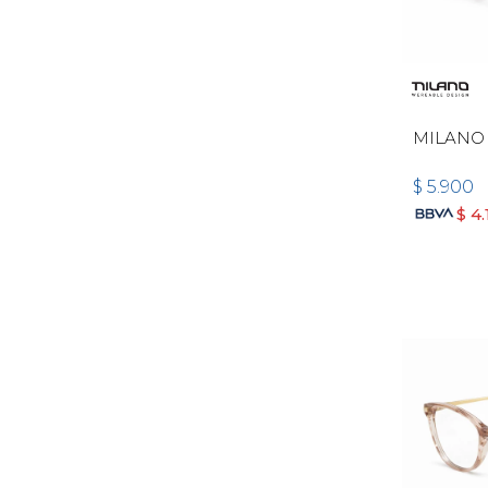
MILANO 
$
5.900
$
4.