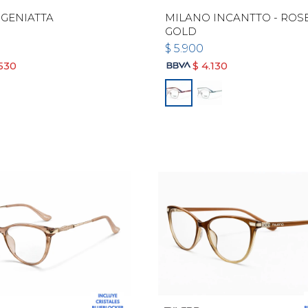
GENIATTA
MILANO INCANTTO - ROS
GOLD
$
5.900
.530
$
4.130