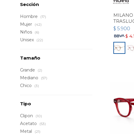
Sección
MILANO 
Hombre
(17)
TRASLU
Mujer
(42)
$
5.900
Niños
(6)
$
4.
Unisex
(22)
Tamaño
Grande
(2)
Mediano
(57)
Chico
(3)
Tipo
Clipon
(10)
Acetato
(53)
Metal
(21)