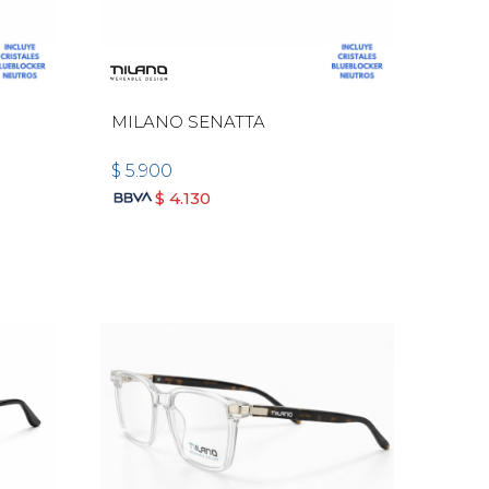
MILANO SENATTA
$
5.900
$
4.130