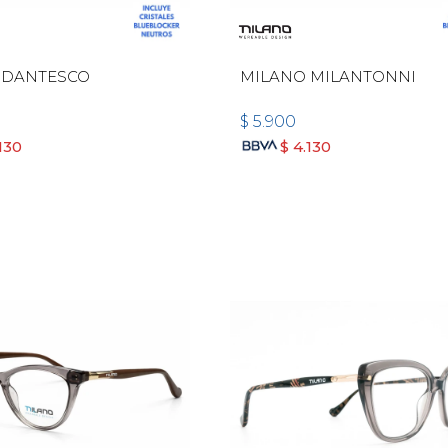
 DANTESCO
MILANO MILANTONNI
$
5.900
130
$
4.130