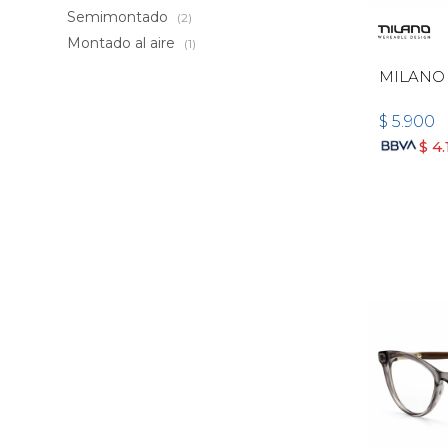
Semimontado
(2)
Montado al aire
(1)
MILANO
$
5.900
$
4.