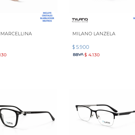
 MARCELLINA
MILANO LANZELA
$
5.900
130
$
4.130