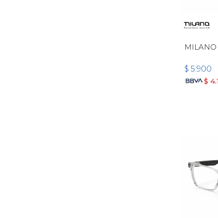
MILANO
$
5.900
$
4.