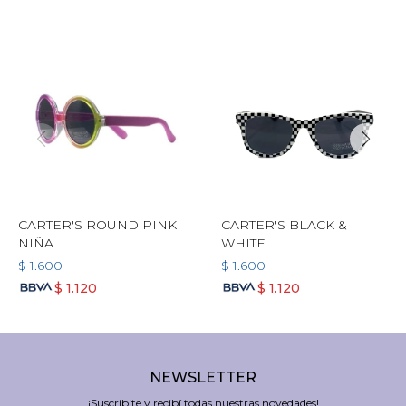
CARTER'S ROUND PINK
CARTER'S BLACK &
NIÑA
WHITE
$
1.600
$
1.600
$
1.120
$
1.120
NEWSLETTER
¡Suscribite y recibí todas nuestras novedades!