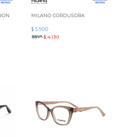
RRON
MILANO CORDUSORA
$
5.900
$
4.130