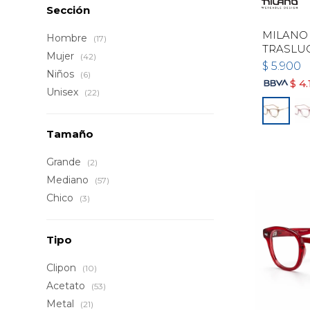
Sección
MILANO 
Hombre
(17)
TRASLU
Mujer
(42)
$
5.900
Niños
(6)
$
4.
Unisex
(22)
Tamaño
Grande
(2)
Mediano
(57)
Chico
(3)
Tipo
Clipon
(10)
Acetato
(53)
Metal
(21)