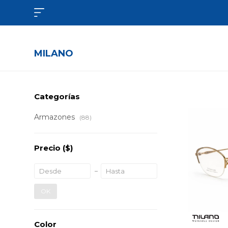

MILANO
Categorías
Armazones
(88)
Precio
($)
OK
Color