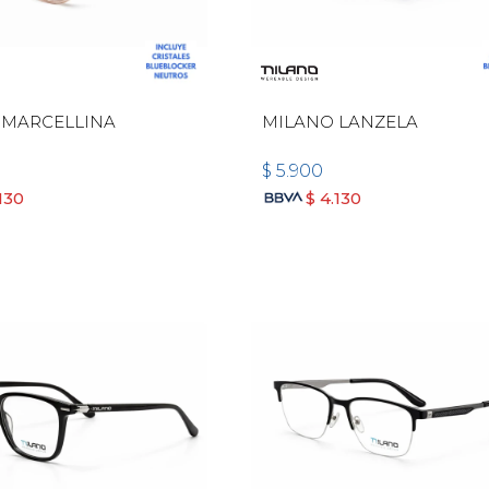
 MARCELLINA
MILANO LANZELA
$
5.900
130
$
4.130