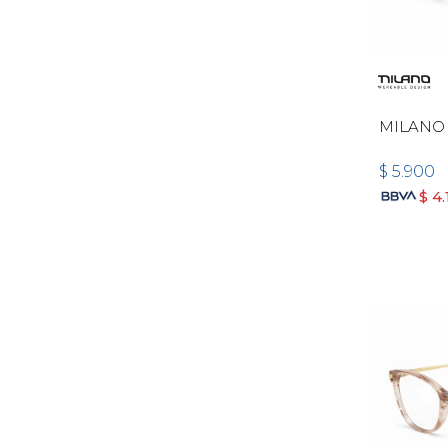
MILANO 
$
5.900
$
4.