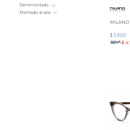
Semimontado
(2)
Montado al aire
(1)
MILANO
$
5.900
$
4.