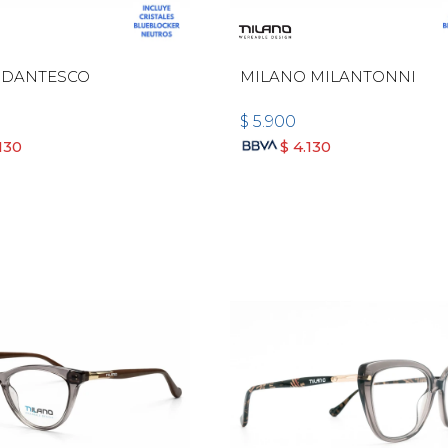
 DANTESCO
MILANO MILANTONNI
$
5.900
130
$
4.130