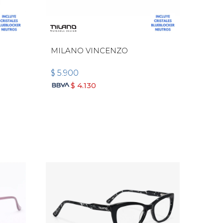
MILANO VINCENZO
$
5.900
$
4.130