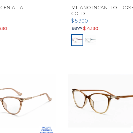
GENIATTA
MILANO INCANTTO - ROS
GOLD
$
5.900
.530
$
4.130