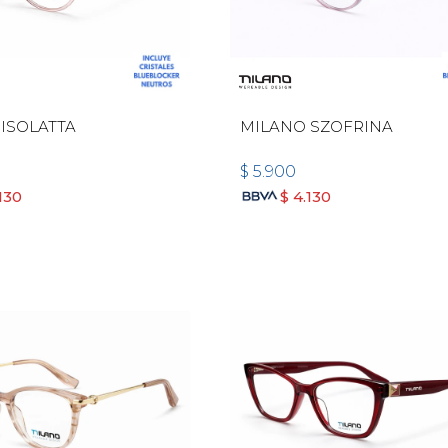
ISOLATTA
MILANO SZOFRINA
$
5.900
130
$
4.130