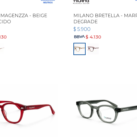
MAGENZZA - BEIGE
MILANO BRETELLA - MA
CIDO
DEGRADE
$
5.900
130
$
4.130