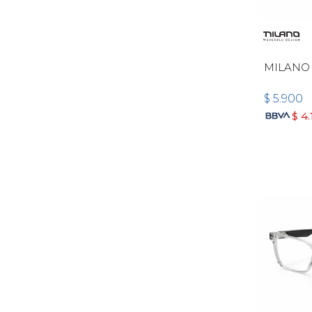
MILANO
$
5.900
$
4.