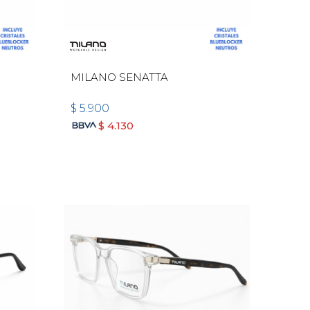
MILANO SENATTA
$
5.900
$
4.130