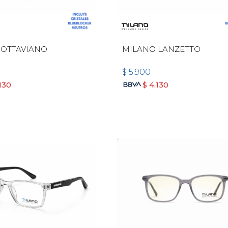
 OTTAVIANO
MILANO LANZETTO
$
5.900
130
$
4.130