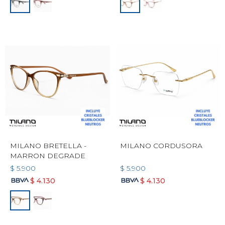
MILANO BRETELLA -
MILANO CORDUSORA
MARRON DEGRADE
$
5.900
$
5.900
$
4.130
$
4.130