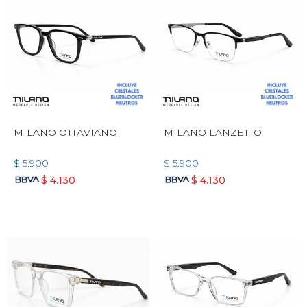
MILANO OTTAVIANO
MILANO LANZETTO
$
5.900
$
5.900
$
4.130
$
4.130