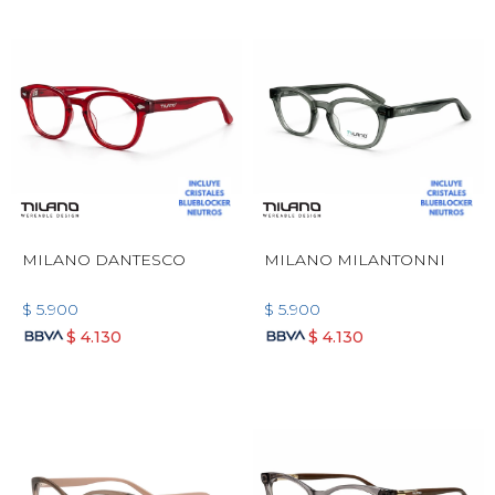
MILANO DANTESCO
MILANO MILANTONNI
$
5.900
$
5.900
$
4.130
$
4.130