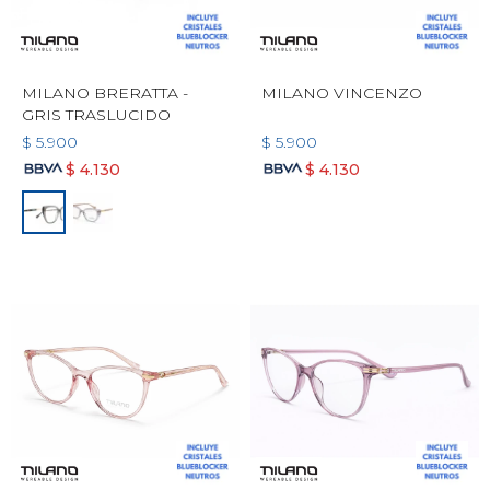
MILANO BRERATTA -
MILANO VINCENZO
GRIS TRASLUCIDO
$
5.900
$
5.900
$
4.130
$
4.130