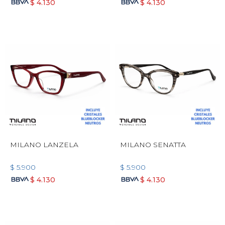
$
4.130
$
4.130
MILANO LANZELA
MILANO SENATTA
$
5.900
$
5.900
$
4.130
$
4.130