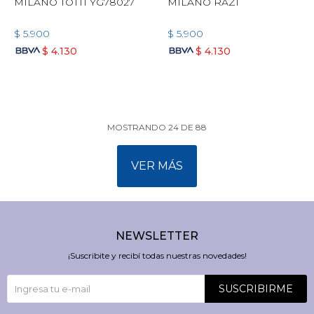
MILANO TOTTI YG78027
MILANO RAZI
$
5.900
$
5.900
$
4.130
$
4.130
MOSTRANDO
24
DE
88
VER MÁS
NEWSLETTER
¡Suscribite y recibí todas nuestras novedades!
SUSCRIBIRME