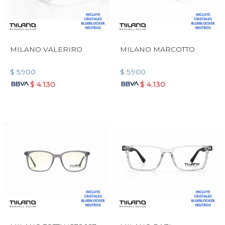
MILANO VALERIRO
MILANO MARCOTTO
$
5.900
$
5.900
$
4.130
$
4.130