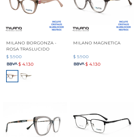
MILANO BORGONZA -
MILANO MAGNETICA
ROSA TRASLUCIDO
$
5.900
$
5.900
$
4.130
$
4.130