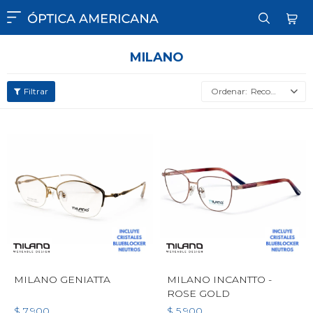

MILANO
Recomendados
MILANO GENIATTA
MILANO INCANTTO -
ROSE GOLD
$
7.900
$
5.900