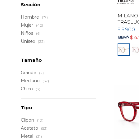
Sección
MILANO 
Hombre
(17)
TRASLU
Mujer
(42)
$
5.900
Niños
(6)
$
4.
Unisex
(22)
Tamaño
Grande
(2)
Mediano
(57)
Chico
(3)
Tipo
Clipon
(10)
Acetato
(53)
Metal
(21)