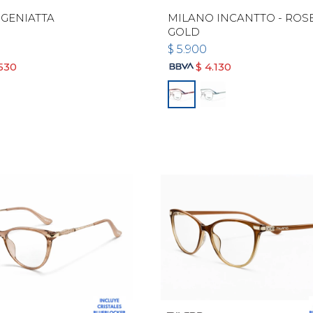
GENIATTA
MILANO INCANTTO - ROS
GOLD
$
5.900
.530
$
4.130