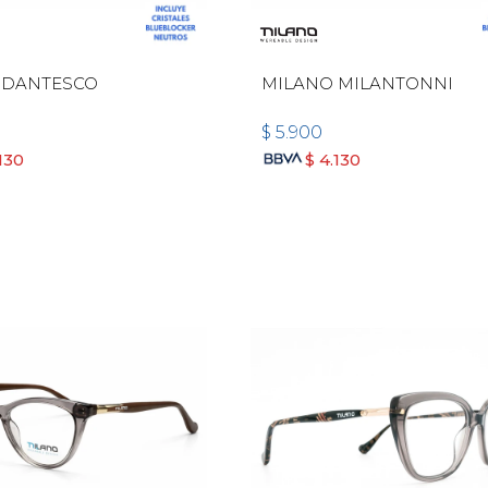
 DANTESCO
MILANO MILANTONNI
$
5.900
130
$
4.130