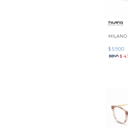
MILANO 
$
5.900
$
4.