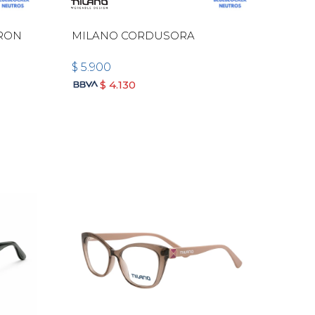
RRON
MILANO CORDUSORA
$
5.900
$
4.130