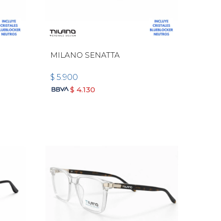
MILANO SENATTA
$
5.900
$
4.130