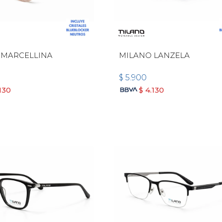
 MARCELLINA
MILANO LANZELA
$
5.900
130
$
4.130