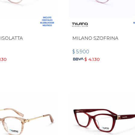
ISOLATTA
MILANO SZOFRINA
$
5.900
130
$
4.130