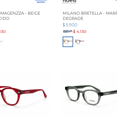
MAGENZZA - BEIGE
MILANO BRETELLA - MA
CIDO
DEGRADE
$
5.900
130
$
4.130