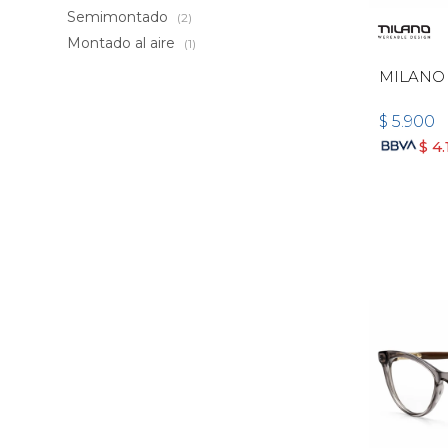
Semimontado
(2)
Montado al aire
(1)
MILANO
$
5.900
$
4.