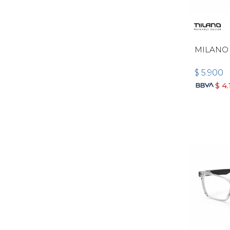
MILANO
$
5.900
$
4.