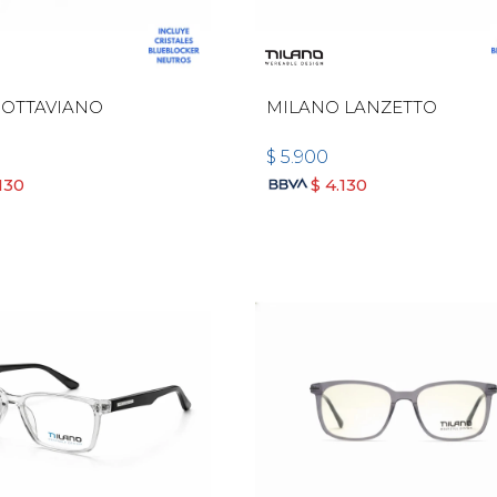
 OTTAVIANO
MILANO LANZETTO
$
5.900
130
$
4.130