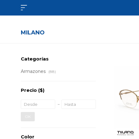

MILANO
Categorías
Armazones
(88)
Precio
($)
OK
Color