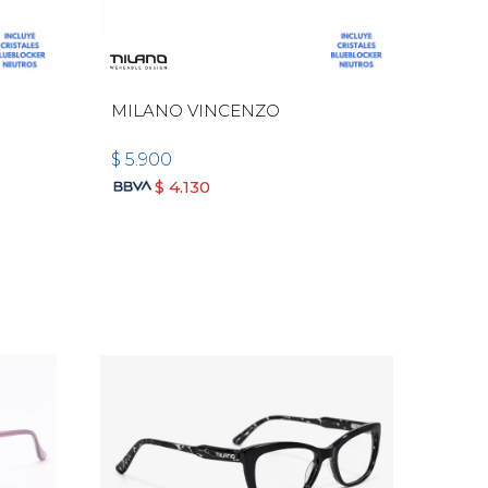
MILANO VINCENZO
$
5.900
$
4.130