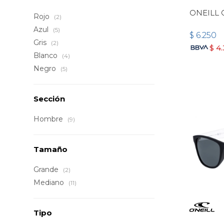
ONEILL 
Rojo
(2)
Azul
(5)
$
6.250
Gris
(2)
$
4
Blanco
(4)
Negro
(5)
Sección
Hombre
(9)
Tamaño
Grande
(2)
Mediano
(11)
Tipo