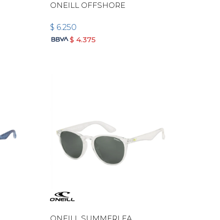
ONEILL OFFSHORE
$
6.250
$
4.375
ONEILL SUMMERLEA