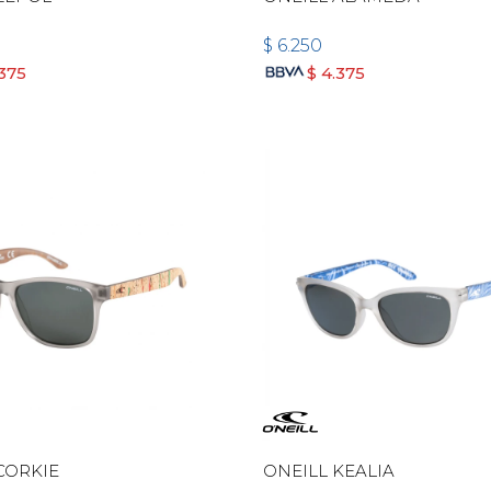
$
6.250
.375
$
4.375
CORKIE
ONEILL KEALIA