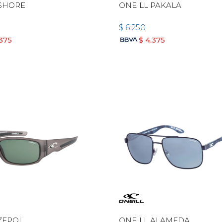
 SHORE
ONEILL PAKALA
$
6.250
.375
$
4.375
ZEPOL
ONEILL ALAMEDA