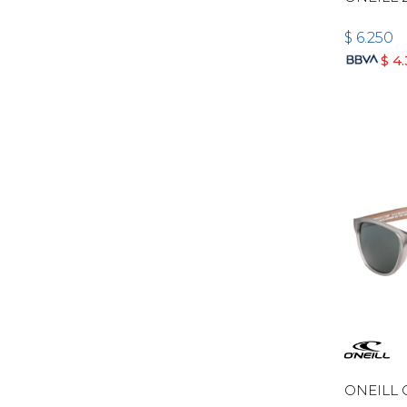
$
6.250
$
4
ONEILL 