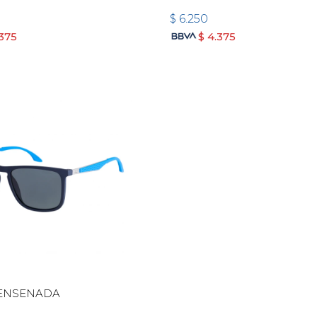
$
6.250
.375
$
4.375
 ENSENADA