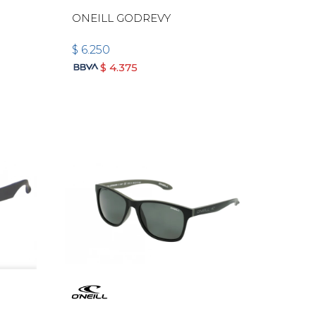
ONEILL GODREVY
$
6.250
$
4.375