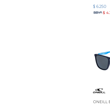
$
6.250
$
4
ONEILL