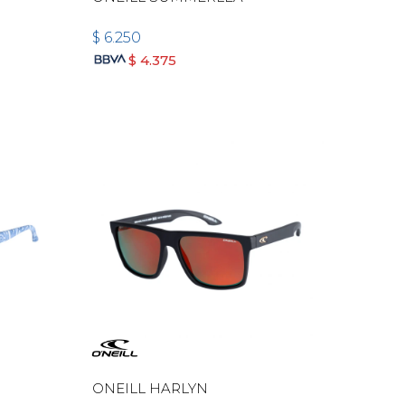
$
6.250
$
4.375
ONEILL HARLYN