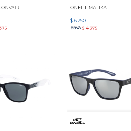
CONVAIR
ONEILL MALIKA
$
6.250
.375
$
4.375