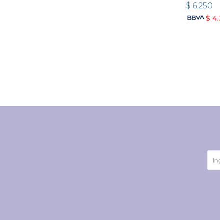
$
6.250
$
4