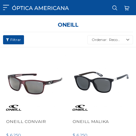

ONEILL
Recomendados
ONEILL CONVAIR
ONEILL MALIKA
$
6.250
$
6.250