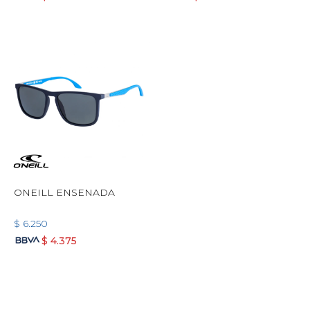
ONEILL ENSENADA
$
6.250
$
4.375