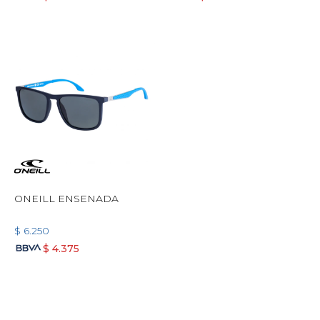
ONEILL ENSENADA
$
6.250
$
4.375