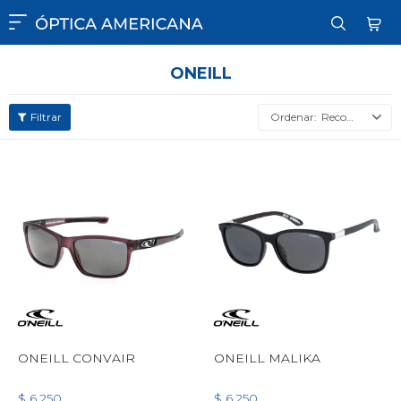

ONEILL
Recomendados
ONEILL CONVAIR
ONEILL MALIKA
$
6.250
$
6.250