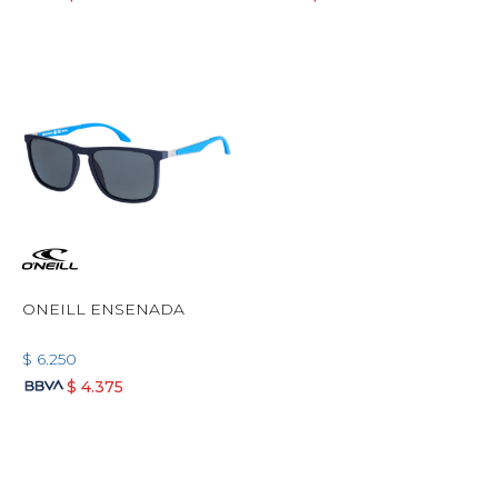
ONEILL ENSENADA
$
6.250
$
4.375