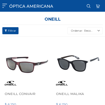

ONEILL
Recomendados
ONEILL CONVAIR
ONEILL MALIKA
$
6.250
$
6.250