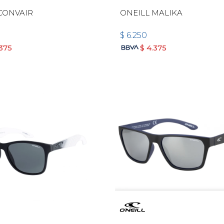
CONVAIR
ONEILL MALIKA
$
6.250
.375
$
4.375