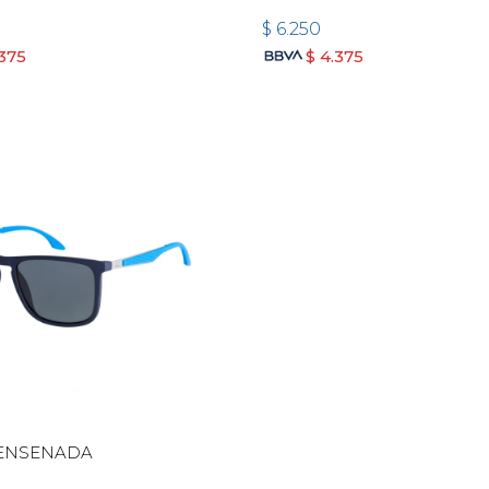
$
6.250
.375
$
4.375
 ENSENADA