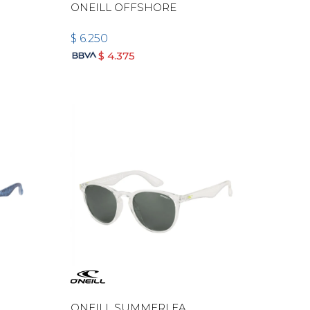
ONEILL OFFSHORE
$
6.250
$
4.375
ONEILL SUMMERLEA