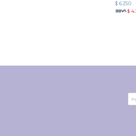
$
6.250
$
4