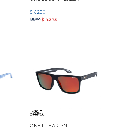
$
6.250
$
4.375
ONEILL HARLYN