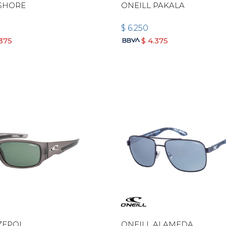
 SHORE
ONEILL PAKALA
$
6.250
.375
$
4.375
ZEPOL
ONEILL ALAMEDA