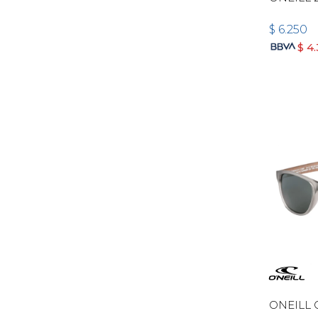
$
6.250
$
4
ONEILL 