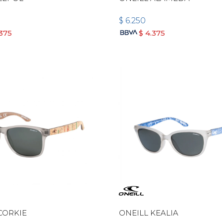
$
6.250
.375
$
4.375
CORKIE
ONEILL KEALIA