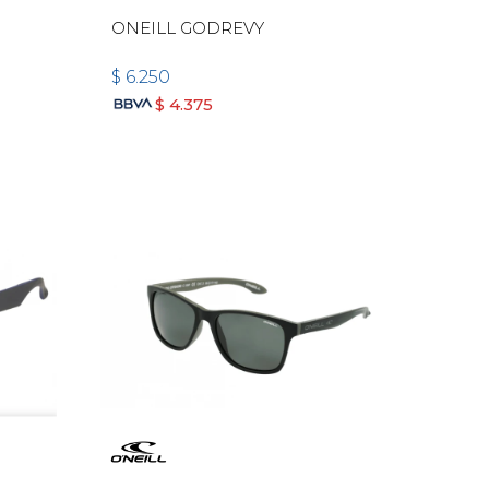
ONEILL GODREVY
$
6.250
$
4.375