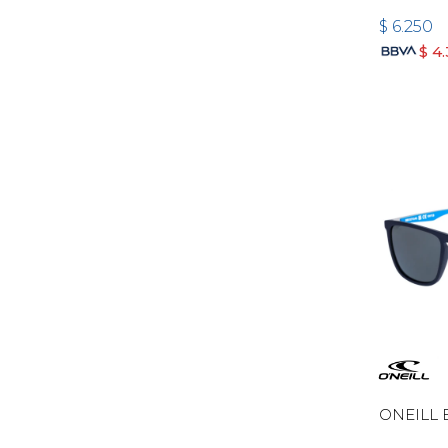
$
6.250
$
4
ONEILL