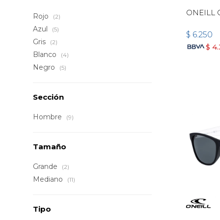
ONEILL 
Rojo
(2)
Azul
(5)
$
6.250
Gris
(2)
$
4
Blanco
(4)
Negro
(5)
Sección
Hombre
(9)
Tamaño
Grande
(2)
Mediano
(11)
Tipo