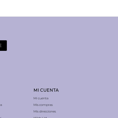
E
MI CUENTA
Mi cuenta
ra
Mis compras
Mis direcciones
s
Wish List