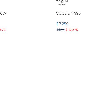
657
VOGUE 4199S
$
7.250
.375
$
5.075