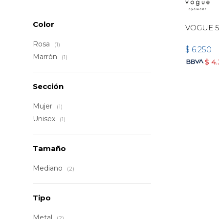
Color
VOGUE 5
Rosa
(1)
$
6.250
Marrón
(1)
$
4
Sección
Mujer
(1)
Unisex
(1)
Tamaño
Mediano
(2)
Tipo
Metal
(2)