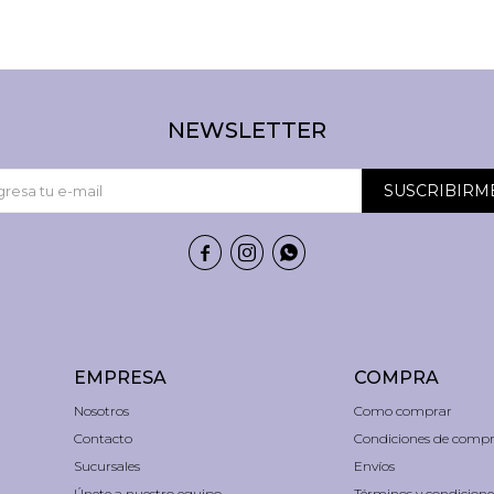
NEWSLETTER
SUSCRIBIRM



EMPRESA
COMPRA
Nosotros
Como comprar
Contacto
Condiciones de comp
Sucursales
Envíos
Únete a nuestro equipo
Términos y condicione