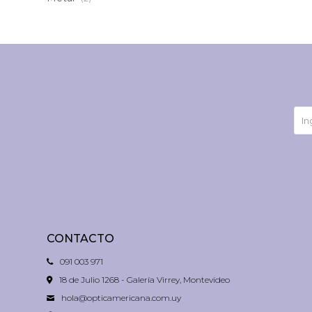
CONTACTO
091 003 971
18 de Julio 1268 - Galería Virrey, Montevideo
hola@opticamericana.com.uy