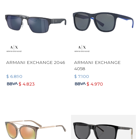
ARMANI EXCHANGE 2046
ARMANI EXCHANGE
4058
$
6.890
$
7.100
$
4.823
$
4.970