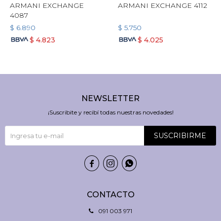
ARMANI EXCHANGE
ARMANI EXCHANGE 4112
4087
$
6.890
$
5.750
$
4.823
$
4.025
NEWSLETTER
¡Suscribite y recibí todas nuestras novedades!
SUSCRIBIRME



CONTACTO
091 003 971