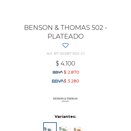
BENSON & THOMAS 502 -
PLATEADO
BT-502BT-502-C1
$
4.100
$
2.870
$
3.280
Variantes: