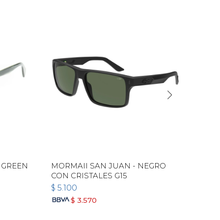
 GREEN
MORMAII SAN JUAN - NEGRO
RAY
CON CRISTALES G15
$
5.100
$
5.
$
3.570