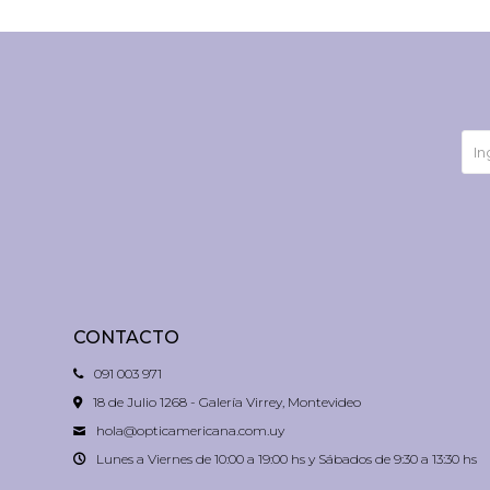
CONTACTO
091 003 971
18 de Julio 1268 - Galería Virrey, Montevideo
hola@opticamericana.com.uy
Lunes a Viernes de 10:00 a 19:00 hs y Sábados de 9:30 a 13:30 hs