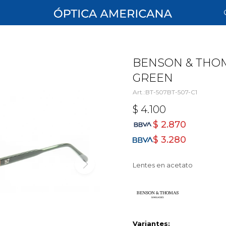
BENSON & THOMA
GREEN
BT-507BT-507-C1
$
4.100
$
2.870
$
3.280
Lentes en acetato
Variantes: