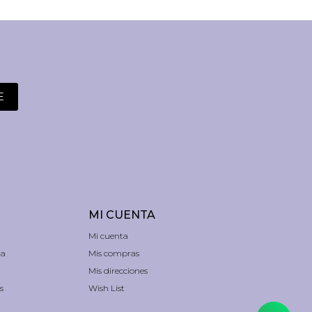
E
MI CUENTA
Mi cuenta
ra
Mis compras
Mis direcciones
s
Wish List