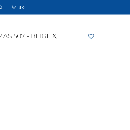
$
0
S 507 - BEIGE &