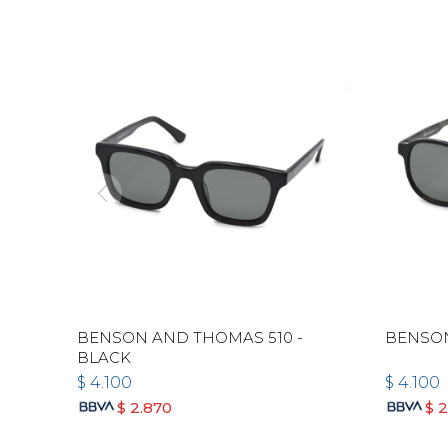
BENSON AND THOMAS 510 -
BENSON
BLACK
$
4.100
$
4.100
$
2.870
$
2