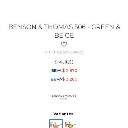
BENSON & THOMAS 506 - GREEN &
BEIGE
BT-506BT-506-C2
$
4.100
$
2.870
$
3.280
Variantes: