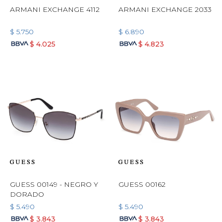
ARMANI EXCHANGE 4112
ARMANI EXCHANGE 2033
$
5.750
$
6.890
$
4.025
$
4.823
GUESS 00149 - NEGRO Y
GUESS 00162
DORADO
$
5.490
$
5.490
$
3.843
$
3.843