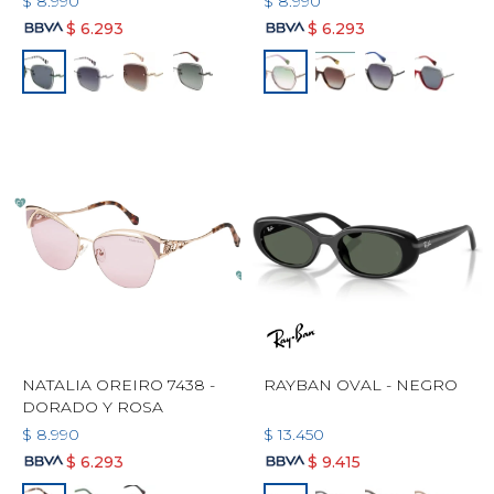
$
8.990
$
8.990
$
6.293
$
6.293
NATALIA OREIRO 7438 -
RAYBAN OVAL - NEGRO
DORADO Y ROSA
$
8.990
$
13.450
$
6.293
$
9.415