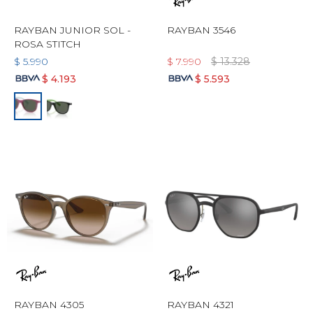
RAYBAN JUNIOR SOL -
RAYBAN 3546
ROSA STITCH
$
5.990
$
7.990
$
13.328
$
4.193
$
5.593
RAYBAN 4305
RAYBAN 4321