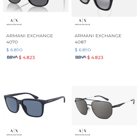
ARMANI EXCHANGE
ARMANI EXCHANGE
4070
4087
$
6.890
$
6.890
$
4.823
$
4.823