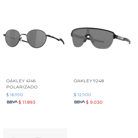
OAKLEY 4146
OAKLEY 9248
POLARIZADO
$
16.990
$
12.900
$
11.893
$
9.030