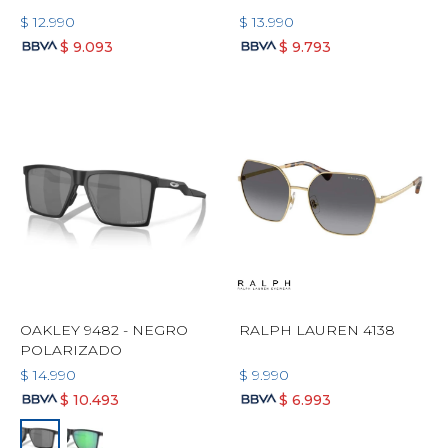
$
12.990
$
13.990
$
9.093
$
9.793
OAKLEY 9482 - NEGRO
RALPH LAUREN 4138
POLARIZADO
$
14.990
$
9.990
$
10.493
$
6.993