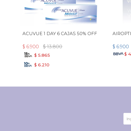
ACUVUE 1 DAY 6 CAJAS 50% OFF
AIROPT
$
6.900
$
13.800
$
6.900
$
4
$
5.865
$
6.210