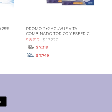
 25%
PROMO. 2+2 ACUVUE VITA
ACU
COMBINADO TORICO Y ESFÉRICO
CAJ
+ LIQUIDO ARLYT DE REGALO!
$
8.610
$
17.220
$
11
$
7.319
$
7.749
E