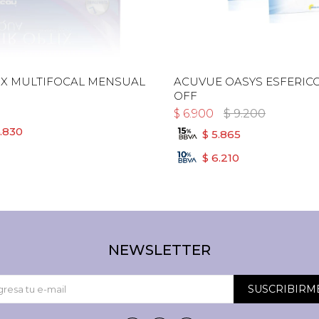
IX MULTIFOCAL MENSUAL
ACUVUE OASYS ESFERICO
OFF
$
6.900
$
9.200
.830
$
5.865
$
6.210
NEWSLETTER
SUSCRIBIRM