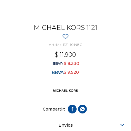
MICHAEL KORS 1121
Mk-1121-10148G
$
11.900
$
8.330
$
9.520


Envíos