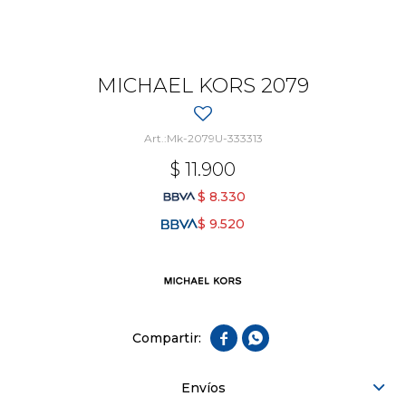
MICHAEL KORS 2079
Mk-2079U-333313
$
11.900
$
8.330
$
9.520


Envíos