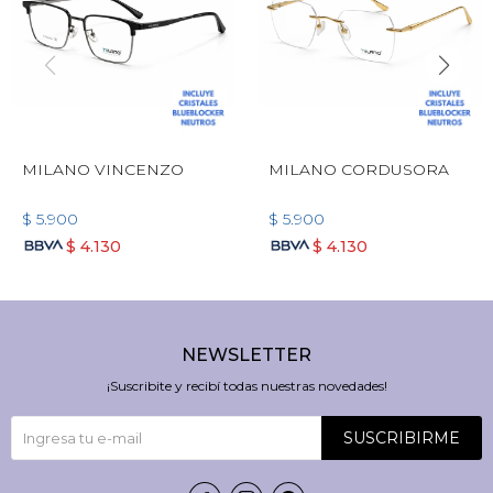
MILANO VINCENZO
MILANO CORDUSORA
$
5.900
$
5.900
$
4.130
$
4.130
NEWSLETTER
¡Suscribite y recibí todas nuestras novedades!
SUSCRIBIRME