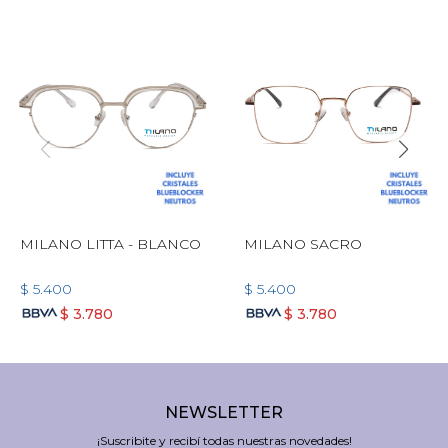
MILANO LITTA - BLANCO
MILANO SACRO
$
5.400
$
5.400
$
3.780
$
3.780
NEWSLETTER
¡Suscribite y recibí todas nuestras novedades!