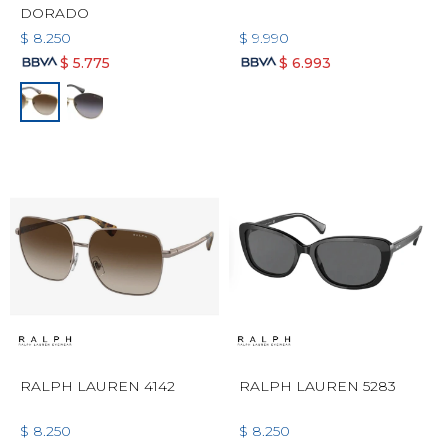
DORADO
$
8.250
$
9.990
$
5.775
$
6.993
RALPH LAUREN 4142
RALPH LAUREN 5283
$
8.250
$
8.250