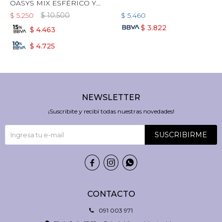
OASYS MIX ESFÉRICO Y
TORICO + LIQUIDO
$
5.250
$
10.500
$
5.460
ARLYT!
$
3.822
$
4.463
$
4.725
NEWSLETTER
¡Suscribite y recibí todas nuestras novedades!
SUSCRIBIRME



CONTACTO
091 003 971