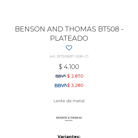
BENSON AND THOMAS BT508 -
PLATEADO
BT508BT-508-C1
$
4.100
$
2.870
$
3.280
Lente de metal
Variantes: