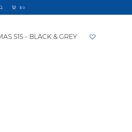
$
0
S 515 - BLACK & GREY