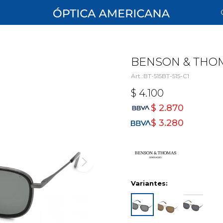
BENSON & THOMA
BT-515BT-515-C1
$
4.100
$
2.870
$
3.280
Variantes: