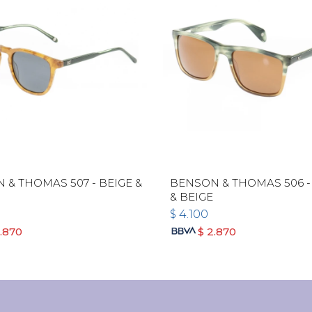
 & THOMAS 507 - BEIGE &
BENSON & THOMAS 506 -
& BEIGE
$
4.100
.870
$
2.870