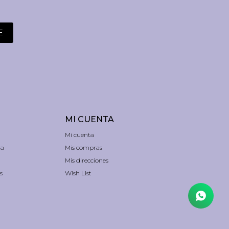
E
MI CUENTA
Mi cuenta
ra
Mis compras
Mis direcciones
s
Wish List