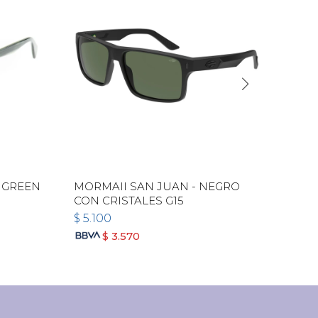
 GREEN
MORMAII SAN JUAN - NEGRO
RAY
CON CRISTALES G15
$
5.100
$
5.
$
3.570