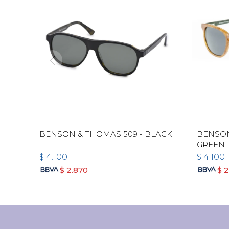
BENSON & THOMAS 509 - BLACK
BENSON
GREEN
$
4.100
$
4.100
$
2.870
$
2