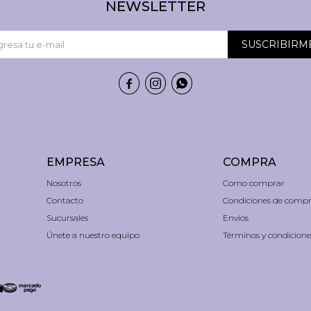
NEWSLETTER
SUSCRIBIRM



EMPRESA
COMPRA
Nosotros
Como comprar
Contacto
Condiciones de comp
Sucursales
Envíos
Únete a nuestro equipo
Términos y condicione