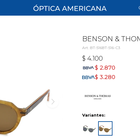
BENSON & THOMA
BT-516BT-516-C3
$
4.100
$
2.870
$
3.280
Variantes: