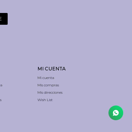
E
MI CUENTA
Mi cuenta
ra
Mis compras
Mis direcciones
s
Wish List