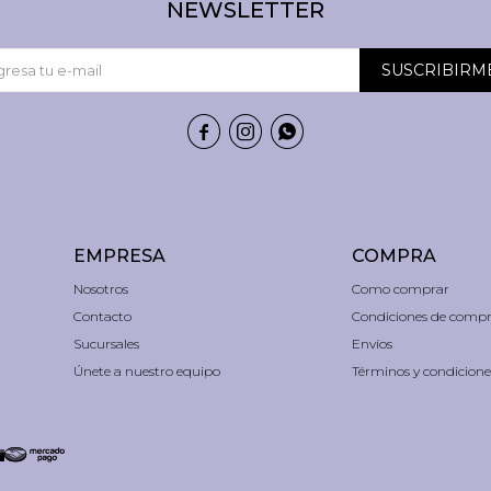
NEWSLETTER
SUSCRIBIRM



EMPRESA
COMPRA
Nosotros
Como comprar
Contacto
Condiciones de comp
Sucursales
Envíos
Únete a nuestro equipo
Términos y condicione