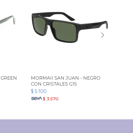
 GREEN
MORMAII SAN JUAN - NEGRO
RAY
CON CRISTALES G15
$
5.100
$
5.
$
3.570