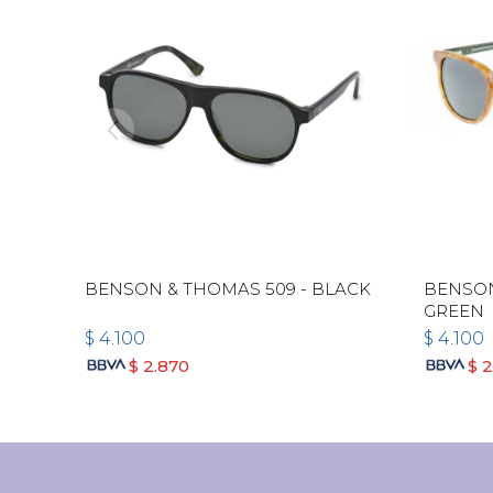
BENSON & THOMAS 509 - BLACK
BENSON
GREEN
$
4.100
$
4.100
$
2.870
$
2