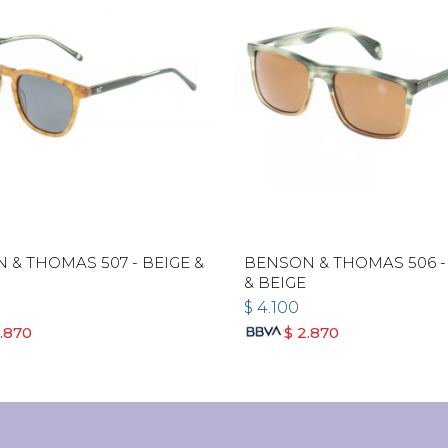
 & THOMAS 507 - BEIGE &
BENSON & THOMAS 506 -
& BEIGE
$
4.100
.870
$
2.870