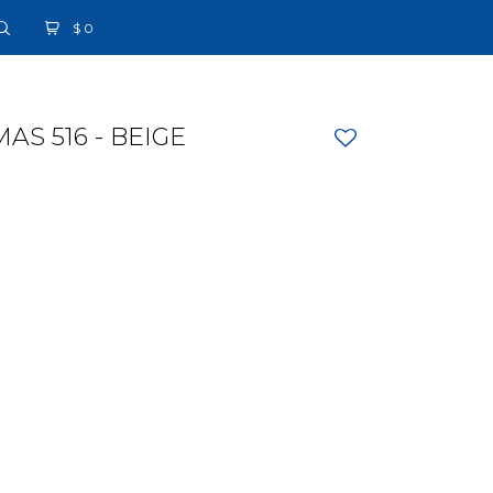
$
0
S 516 - BEIGE