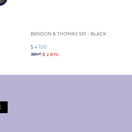
BENSON & THOMAS 501 - BLACK
BEN
PLA
$
4.100
$
4.
$
2.870
E