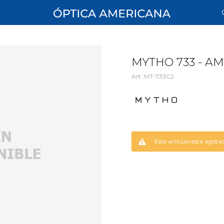
MYTHO 733 - A
MT-733C2
Este artículo está agota