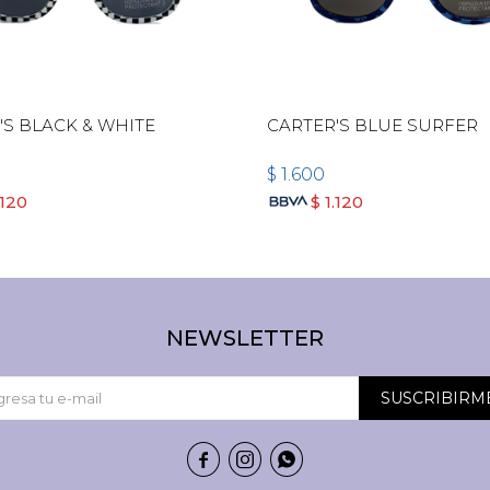
'S BLACK & WHITE
CARTER'S BLUE SURFER
$
1.600
.120
$
1.120
NEWSLETTER
SUSCRIBIRM


